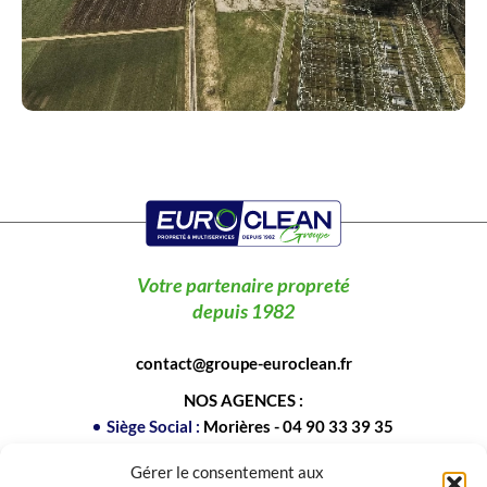
Votre partenaire propreté
depuis 1982
contact@groupe-euroclean.fr
NOS AGENCES :
Siège Social :
Morières -
04 90 33 39 35
Drôme Ardèche :
Montélimar -
04 90 33 73 69
Gérer le consentement aux
Rhône Alpes :
Rives -
04 12 04 18 72